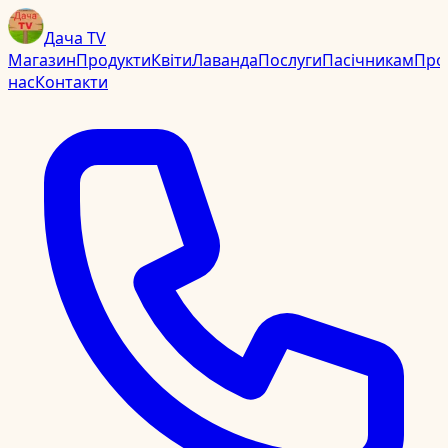
Дача TV
Магазин
Продукти
Квіти
Лаванда
Послуги
Пасічникам
Про
нас
Контакти