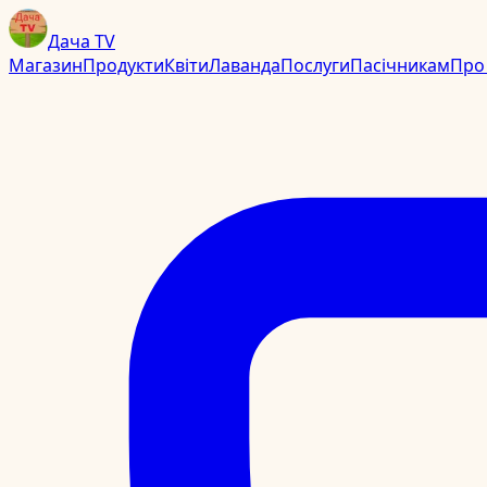
Дача TV
Магазин
Продукти
Квіти
Лаванда
Послуги
Пасічникам
Про