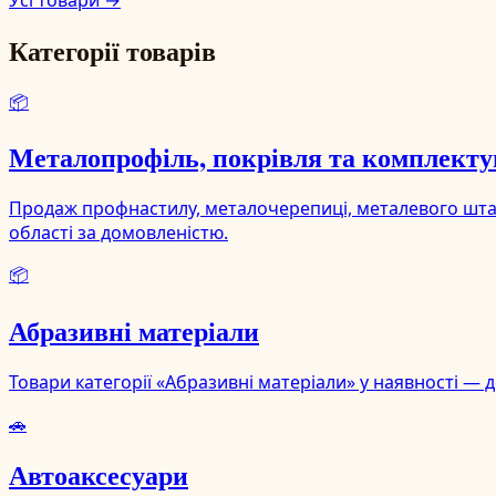
Категорії товарів
📦
Металопрофіль, покрівля та комплекту
Продаж профнастилу, металочерепиці, металевого штахет
області за домовленістю.
📦
Абразивні матеріали
Товари категорії «Абразивні матеріали» у наявності — 
🚗
Автоаксесуари