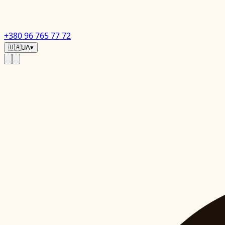
+380 96 765 77 72
🇺🇦
UA
▾