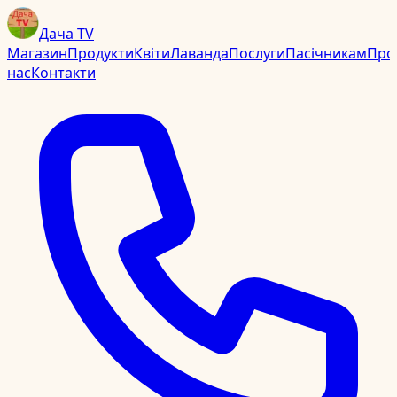
Дача TV
Магазин
Продукти
Квіти
Лаванда
Послуги
Пасічникам
Про
нас
Контакти