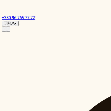
+380 96 765 77 72
🇺🇦
UA
▾