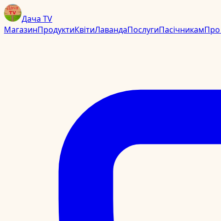
Дача TV
Магазин
Продукти
Квіти
Лаванда
Послуги
Пасічникам
Про