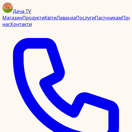
Дача TV
Магазин
Продукти
Квіти
Лаванда
Послуги
Пасічникам
Про
нас
Контакти