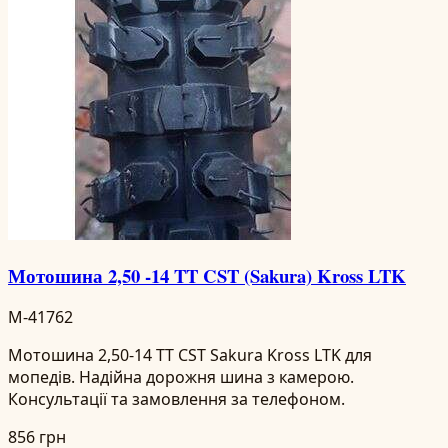
Мотошина 2,50 -14 TT CST (Sakura) Kross LTK
M-41762
Мотошина 2,50-14 TT CST Sakura Kross LTK для
мопедів. Надійна дорожня шина з камерою.
Консультації та замовлення за телефоном.
856 грн