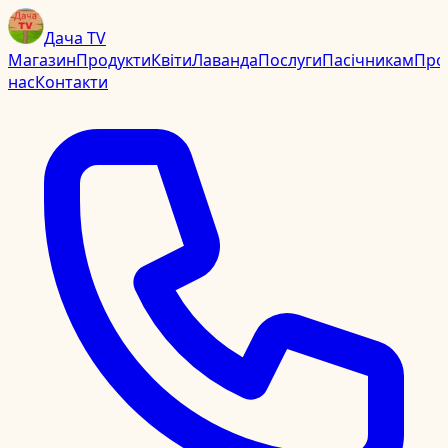
Дача TV
Магазин
Продукти
Квіти
Лаванда
Послуги
Пасічникам
Про
нас
Контакти