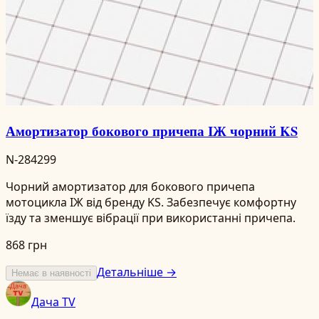
Амортизатор бокового причепа ІЖ чорний KS
N-284299
Чорний амортизатор для бокового причепа
мотоцикла ІЖ від бренду KS. Забезпечує комфортну
їзду та зменшує вібрації при використанні причепа.
868 грн
Детальніше →
Немає в наявності
Дача TV