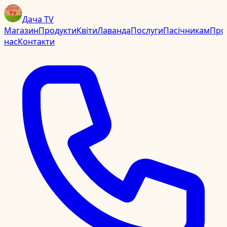
Дача TV
Магазин
Продукти
Квіти
Лаванда
Послуги
Пасічникам
Про
нас
Контакти