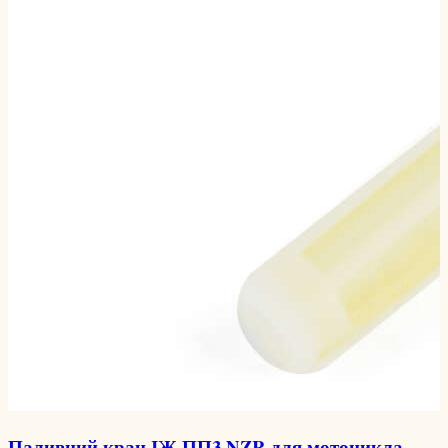
Паливний кран ІЖ ПП3 NZR для мотоцикла