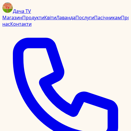
Дача TV
Магазин
Продукти
Квіти
Лаванда
Послуги
Пасічникам
Про
нас
Контакти