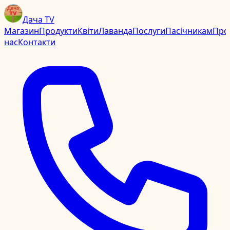
Дача TV
Магазин
Продукти
Квіти
Лаванда
Послуги
Пасічникам
Про
нас
Контакти