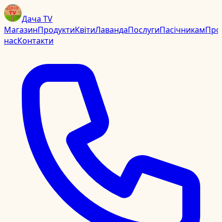
Дача TV
Магазин
Продукти
Квіти
Лаванда
Послуги
Пасічникам
Про
нас
Контакти