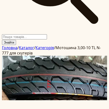
Знайти
Головна
/
Каталог
/
Категорія
/
Мотошина 3,00-10 TL N-
777 для скутерів