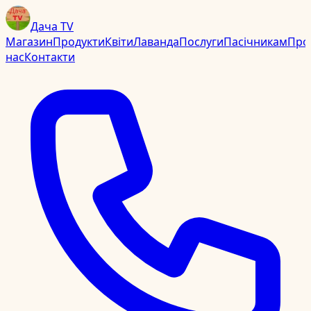
Дача TV
Магазин
Продукти
Квіти
Лаванда
Послуги
Пасічникам
Про
нас
Контакти