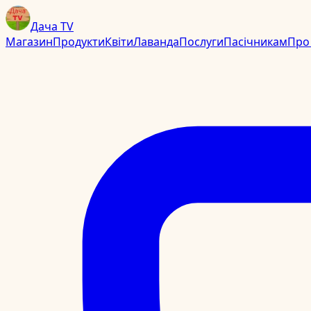
Дача TV
Магазин
Продукти
Квіти
Лаванда
Послуги
Пасічникам
Про