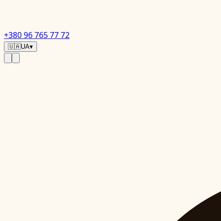
+380 96 765 77 72
🇺🇦
UA
▾