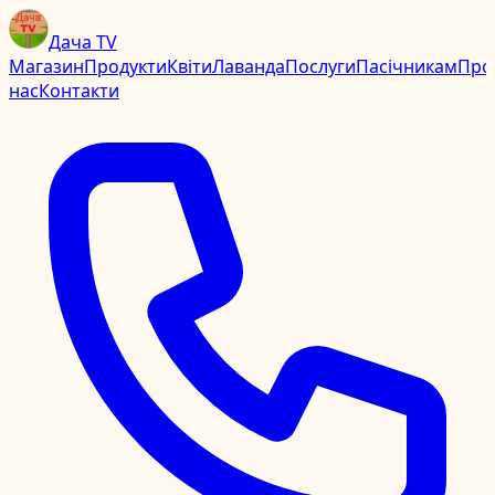
Дача TV
Магазин
Продукти
Квіти
Лаванда
Послуги
Пасічникам
Про
нас
Контакти