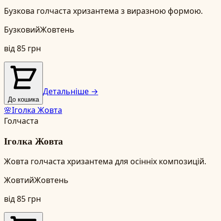
Бузкова голчаста хризантема з виразною формою.
Бузковий
Жовтень
від
85
грн
Детальніше →
До кошика
🌸
Іголка Жовта
Голчаста
Іголка Жовта
Жовта голчаста хризантема для осінніх композицій.
Жовтий
Жовтень
від
85
грн