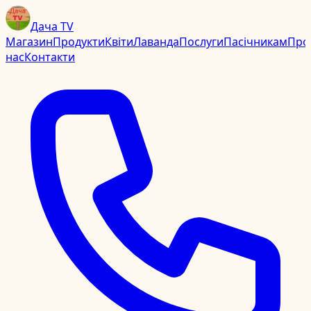
Дача TV
Магазин
Продукти
Квіти
Лаванда
Послуги
Пасічникам
Про
нас
Контакти