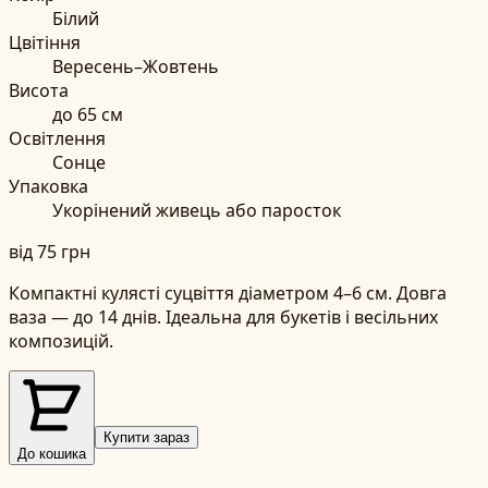
Білий
Цвітіння
Вересень–Жовтень
Висота
до
65
см
Освітлення
Сонце
Упаковка
Укорінений живець або паросток
від
75
грн
Компактні кулясті суцвіття діаметром 4–6 см. Довга
ваза — до 14 днів. Ідеальна для букетів і весільних
композицій.
Купити зараз
До кошика