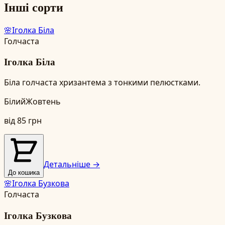
Інші сорти
🌸
Іголка Біла
Голчаста
Іголка Біла
Біла голчаста хризантема з тонкими пелюстками.
Білий
Жовтень
від
85
грн
Детальніше →
До кошика
🌸
Іголка Бузкова
Голчаста
Іголка Бузкова