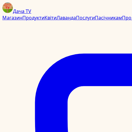
Дача TV
Магазин
Продукти
Квіти
Лаванда
Послуги
Пасічникам
Про