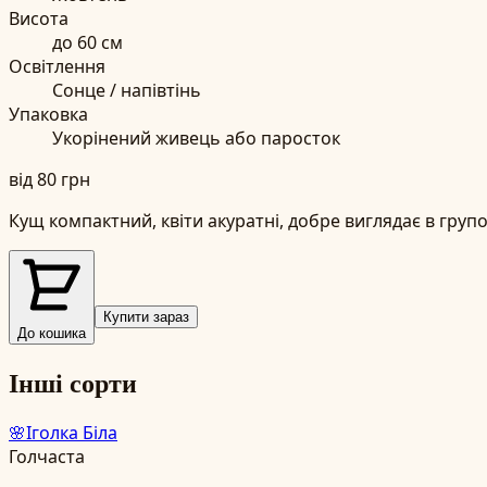
Висота
до
60
см
Освітлення
Сонце / напівтінь
Упаковка
Укорінений живець або паросток
від
80
грн
Кущ компактний, квіти акуратні, добре виглядає в груп
Купити зараз
До кошика
Інші сорти
🌸
Іголка Біла
Голчаста