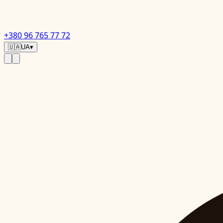
+380 96 765 77 72
🇺🇦
UA
▾