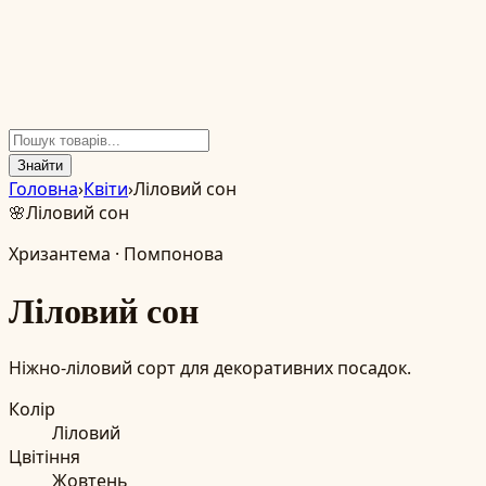
Знайти
Головна
›
Квіти
›
Ліловий сон
🌸
Ліловий сон
Хризантема
·
Помпонова
Ліловий сон
Ніжно-ліловий сорт для декоративних посадок.
Колір
Ліловий
Цвітіння
Жовтень